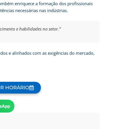
 também enriquece a formação dos profissionais
ências necessárias nas indústrias.
mento e habilidades no setor.”
ados e alinhados com as exigências do mercado,
OR HORÁRIO
sApp