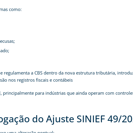
emas como:
recusas;
pado;
ue regulamenta a CBS dentro da nova estrutura tributária, intro
ão nos registros fiscais e contábeis
 principalmente para indústrias que ainda operam com controles
ogação do Ajuste SINIEF 49/2
uxe uma alteração pontual: