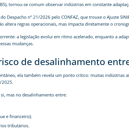
BS), tornou-se comum observar indústrias em constante adaptaçã
do Despacho nº 21/2026 pelo CONFAZ, que trouxe o Ajuste SINIEF
ão altera regras operacionais, mas impacta diretamente o cronog
orrente: a legislação evolui em ritmo acelerado, enquanto a ada
 essas mudanças.
 risco de desalinhamento entr
tâneo, ela também revela um ponto crítico: muitas indústrias a
9/2025.
 si, mas no desalinhamento entre:
ue e financeiro);
os tributários.