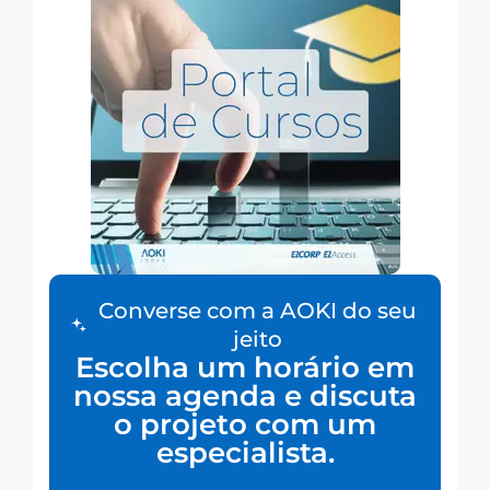
Converse com a AOKI do seu
jeito
Escolha um horário em
nossa agenda e discuta
o projeto com um
especialista.