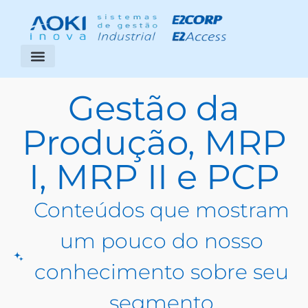
Segmentos Atendidos
Área do Cliente
Gestão da
Produção, MRP
I, MRP II e PCP
Conteúdos que mostram
um pouco do nosso
conhecimento sobre seu
segmento