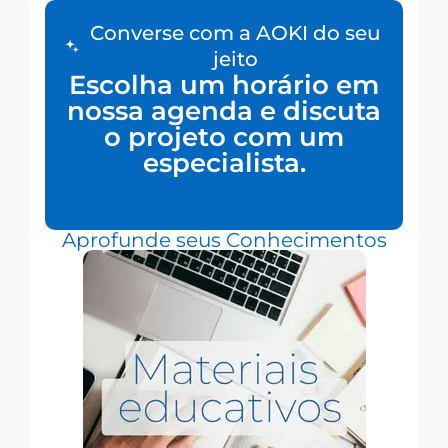
Converse com a AOKI do seu
jeito
Escolha um horário em
nossa agenda e discuta
o projeto com um
especialista.
Aprofunde seus Conhecimentos