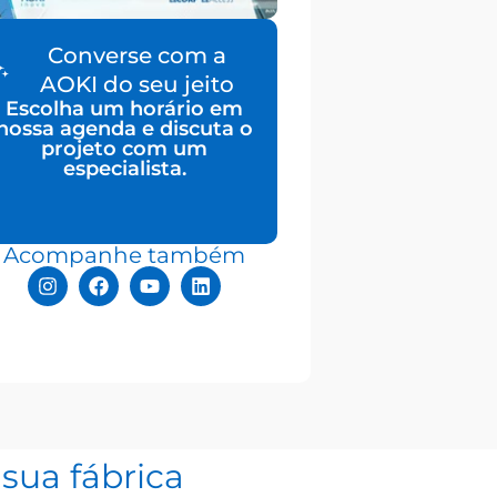
Converse com a
AOKI do seu jeito
Escolha um horário em
nossa agenda e discuta o
projeto com um
especialista.
Acompanhe também
sua fábrica