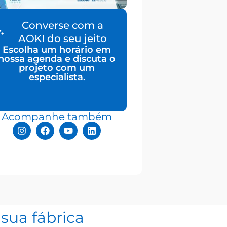
Converse com a
AOKI do seu jeito
Escolha um horário em
nossa agenda e discuta o
projeto com um
especialista.
Acompanhe também
sua fábrica