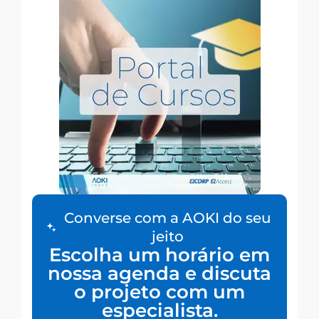
Converse com a AOKI do seu
jeito
Escolha um horário em
nossa agenda e discuta
o projeto com um
especialista.