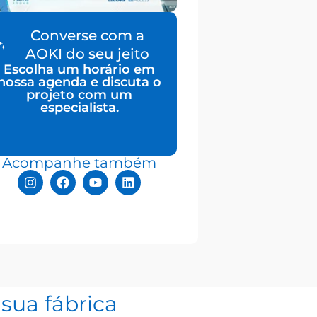
Converse com a
AOKI do seu jeito
Escolha um horário em
nossa agenda e discuta o
projeto com um
especialista.
Acompanhe também
sua fábrica