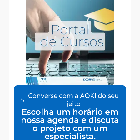
Converse com a AOKI do seu
jeito
Escolha um horário em
nossa agenda e discuta
o projeto com um
especialista.