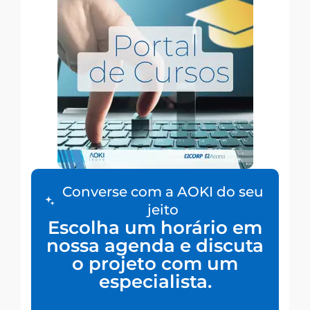
Converse com a AOKI do seu
jeito
Escolha um horário em
nossa agenda e discuta
o projeto com um
especialista.