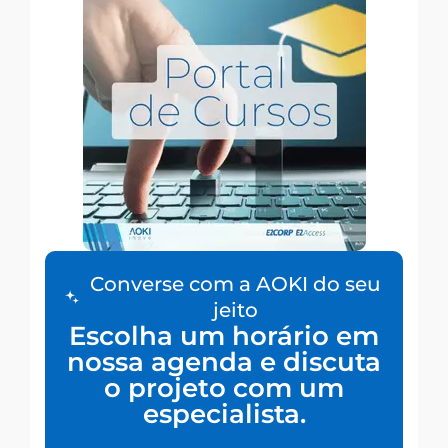
Converse com a AOKI do seu
jeito
Escolha um horário em
nossa agenda e discuta
o projeto com um
especialista.