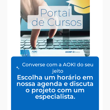
Converse com a AOKI do seu
jeito
Escolha um horário em
nossa agenda e discuta
o projeto com um
especialista.