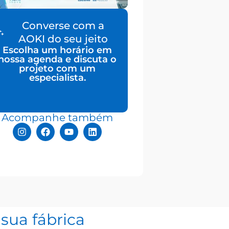
Converse com a
AOKI do seu jeito
Escolha um horário em
nossa agenda e discuta o
projeto com um
especialista.
Acompanhe também
sua fábrica