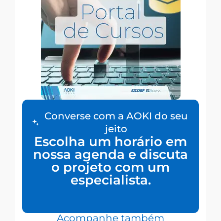
Converse com a AOKI do seu
jeito
Escolha um horário em
nossa agenda e discuta
o projeto com um
especialista.
Acompanhe também