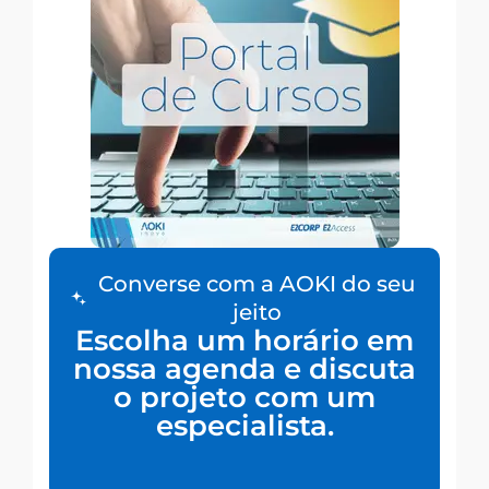
Converse com a AOKI do seu
jeito
Escolha um horário em
nossa agenda e discuta
o projeto com um
especialista.