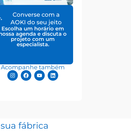
Converse com a
AOKI do seu jeito
Escolha um horário em
nossa agenda e discuta o
projeto com um
especialista.
Acompanhe também
sua fábrica