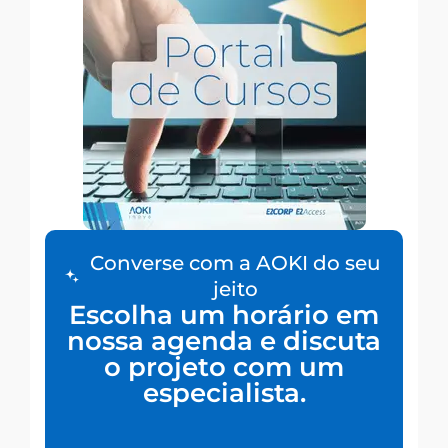
Converse com a AOKI do seu
jeito
Escolha um horário em
nossa agenda e discuta
o projeto com um
especialista.