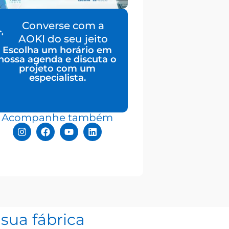
Converse com a
AOKI do seu jeito
Escolha um horário em
nossa agenda e discuta o
projeto com um
especialista.
Acompanhe também
sua fábrica