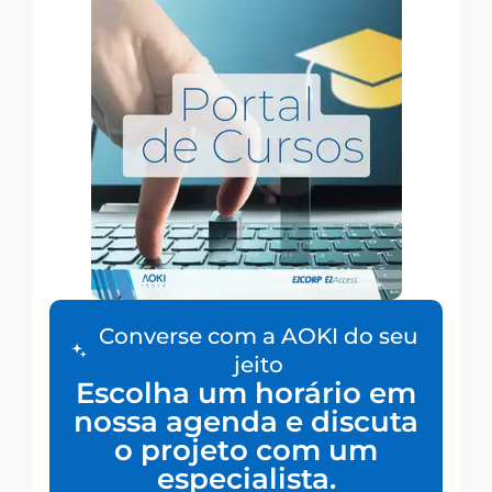
Converse com a AOKI do seu
jeito
Escolha um horário em
nossa agenda e discuta
o projeto com um
especialista.