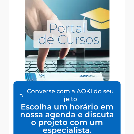
Converse com a AOKI do seu
jeito
Escolha um horário em
nossa agenda e discuta
o projeto com um
especialista.