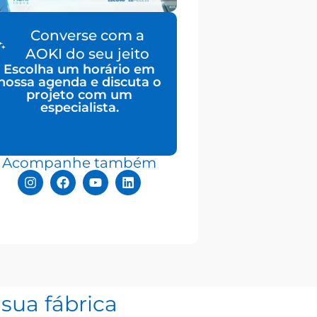
Converse com a
AOKI do seu jeito
Escolha um horário em
nossa agenda e discuta o
projeto com um
especialista.
Acompanhe também
sua fábrica