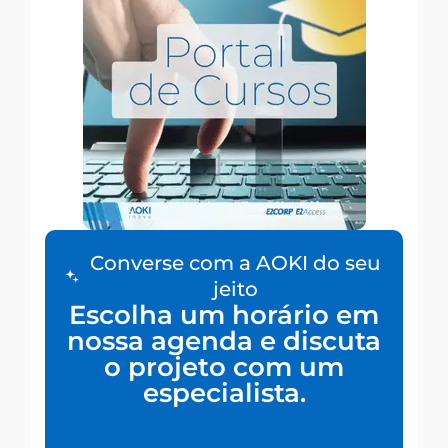
Converse com a AOKI do seu
jeito
Escolha um horário em
nossa agenda e discuta
o projeto com um
especialista.