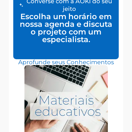
Converse com a AOKI do seu
jeito
Escolha um horário em
nossa agenda e discuta
o projeto com um
especialista.
Aprofunde seus Conhecimentos