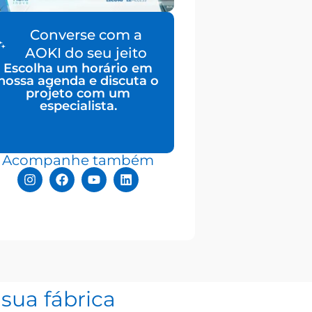
Converse com a
AOKI do seu jeito
Escolha um horário em
nossa agenda e discuta o
projeto com um
especialista.
Acompanhe também
sua fábrica